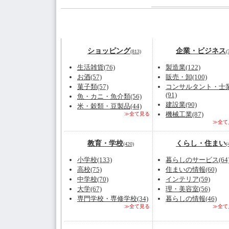
ショッピング
企業・ビジネス
(813)
(
生活雑貨(76)
製造業(122)
お酒(57)
販売・卸(100)
菓子類(57)
コンサルタント・士
(91)
魚・カニ・魚介類(56)
建設業(90)
米・穀類・豆製品(44)
機械工業(87)
≫全て見る
≫全て
教育・学校
くらし・住まい
(420)
(
小学校(133)
暮らしのサービス(64
高校(75)
住まいの情報(60)
中学校(70)
インテリア(59)
大学(67)
理・美容室(56)
専門学校・専修学校(34)
暮らしの情報(46)
≫全て見る
≫全て