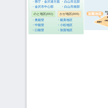
・県庁・金沢港方面
・白山市北部
・金沢市中心部
・白山市南部
のと地区(692)
かが地区(809)
・奥能登
・能美地区
・中能登
・小松地区
・口能登
・加賀地区