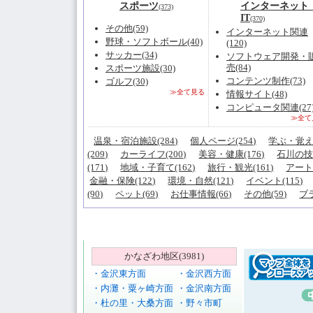
スポーツ
インターネット
(373)
IT
(370)
その他(59)
インターネット関連
野球・ソフトボール(40)
(120)
サッカー(34)
ソフトウェア開発・
売(84)
スポーツ施設(30)
コンテンツ制作(73)
ゴルフ(30)
≫全て見る
情報サイト(48)
コンピュータ関連(27
≫全て
温泉・宿泊施設(284)
個人ページ(254)
学ぶ・覚える
(209)
カーライフ(200)
美容・健康(176)
石川の技(
(171)
地域・子育て(162)
旅行・観光(161)
アート
金融・保険(122)
環境・自然(121)
イベント(115)
(90)
ペット(69)
お仕事情報(66)
その他(59)
ブラ
かなざわ地区(3981)
・金沢東方面
・金沢西方面
・内灘・粟ヶ崎方面
・金沢南方面
・杜の里・大桑方面
・野々市町