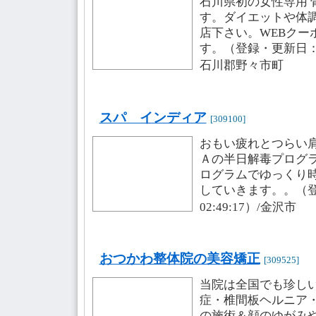
石川県初の女性専用 
す。ダイエットや体
店下さい。WEBクー
す。（登録・更新日：2008
石川郡野々市町
スパ インディア
[309100]
おもい疲れとつらい
Ａの半日解毒プログ
ログラムでゆっくり
していきます。。（登録・
02:49:17）/金沢市
おつかわ整体院の美容矯正
[309525]
当院は全国でも珍し
症・椎間板ヘルニア
の施術＆顔のゆがみ