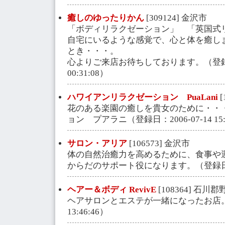
癒しのゆったりかん
[309124] 金沢市
「ボディリラクゼーション」 「英国式
自宅にいるような感覚で、心と体を癒し
とき・・・。
心よりご来店お待ちしております。（登録日：2
00:31:08）
ハワイアンリラクゼーション PuaLani
[
花のある楽園の癒しを貴女のために・・
ョン プアラニ（登録日：2006-07-14 15:
サロン・アリア
[106573] 金沢市
体の自然治癒力を高めるために、食事や
からだのサポート役になります。（登録日：2004
ヘアー＆ボディ RevivE
[108364] 石川
ヘアサロンとエステが一緒になったお店。（登
13:46:46）