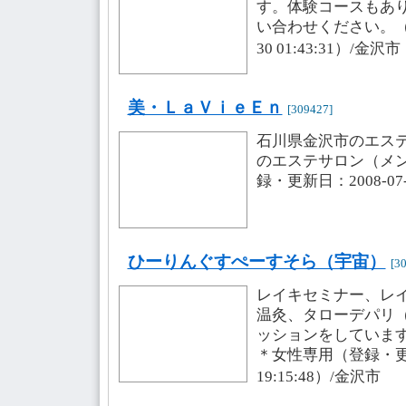
す。体験コースもあ
い合わせください。（登
30 01:43:31）/金沢
美・ＬａＶｉｅＥｎ
[309427]
石川県金沢市のエス
のエステサロン（メ
録・更新日：2008-07-2
ひーりんぐすぺーすそら（宇宙）
[3
レイキセミナー、レ
温灸、タローデパリ
ッションをしていま
＊女性専用（登録・更新日
19:15:48）/金沢市