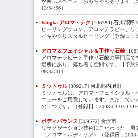
が遊ぶスペース、おもちゃもあります（登録日
13:54:56）
Kingka アロマ・テク
[106580] 石川郡
ヒーリングサロン。アロマテラピー、リ
イキやクリスタルヒーリング（登録日：2004-12
アロマ＆フェイシャル＆手作り石鹸
[108
アロマテラピーと手作り石鹸の専門店で
場所にあり、落ち着く空間です。【予約制】（
09:32:41）
ミットゥル
[309217] 河北郡内灘町
ミットゥルは、アロマ・フェイシャル・ヘ
ニューをご用意しています。また、てい
の一つです。（登録日：2008-03-03 13:03
ボディバランス
[309572] 金沢市
リラクゼーション技術にこだわった、男
（アロマ・ボディケア）（登録日：2008-11-1