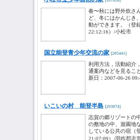
[107618]
春〜秋には野外炊さ
ど、冬にはかんじき
動ができます。（登録・更
22:12:16）/小松市
国立能登青少年交流の家
[205441]
利用方法，活動紹介
通案内などを見るこ
新日：2007-06-26 0
いこいの村 能登半島
[203074]
志賀の郷リゾートの
の敷地の中、遊園地
している公共の宿（登録・
21:07:09）/羽咋郡