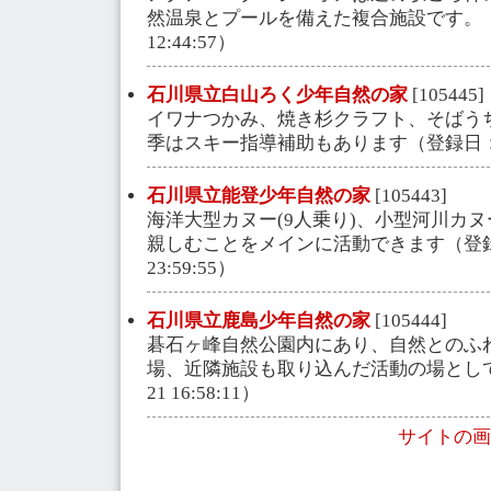
然温泉とプールを備えた複合施設です。（登録
12:44:57）
石川県立白山ろく少年自然の家
[105445]
イワナつかみ、焼き杉クラフト、そばう
季はスキー指導補助もあります（登録日：2003-
石川県立能登少年自然の家
[105443]
海洋大型カヌー(9人乗り)、小型河川カ
親しむことをメインに活動できます（登録日：2
23:59:55）
石川県立鹿島少年自然の家
[105444]
碁石ヶ峰自然公園内にあり、自然とのふ
場、近隣施設も取り込んだ活動の場として最適
21 16:58:11）
サイトの画