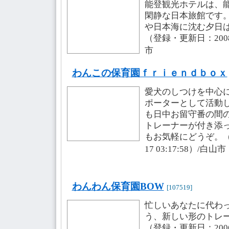
能登観光ホテルは、
閑静な日本旅館です
や日本海に沈む夕日
（登録・更新日：2008-0
市
わんこの保育園ｆｒｉｅｎｄｂｏｘ
愛犬のしつけを中心
ポーターとして活動
も日中お留守番の間
トレーナーが付き添
もお気軽にどうぞ。（登
17 03:17:58）/白山
わんわん保育園BOW
[107519]
忙しいあなたに代わ
う、新しい形のトレ
（登録・更新日：2006-0