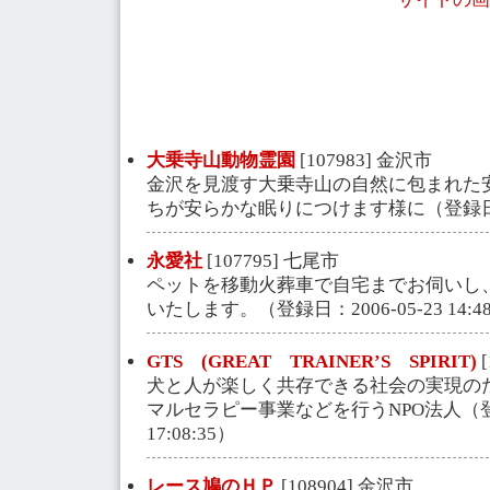
大乗寺山動物霊園
[107983] 金沢市
金沢を見渡す大乗寺山の自然に包まれた
ちが安らかな眠りにつけます様に（登録日：2006
永愛社
[107795] 七尾市
ペットを移動火葬車で自宅までお伺いし
いたします。（登録日：2006-05-23 14:48
GTS (GREAT TRAINER’S SPIRIT)
[
犬と人が楽しく共存できる社会の実現の
マルセラピー事業などを行うNPO法人（登録日
17:08:35）
レース鳩のＨＰ
[108904] 金沢市