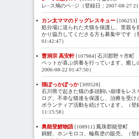
レ−ス鳩のペ−ジ（登録日：2007-08-27 21:
カン太ママのドッグレスキュー
[106253]
処分場に送られた犬猫を保護し、里親を
かり協力してくださる方も募集中です（登録日
01:42:47）
曹洞宗 高安軒
[107984] 石川郡野々市町
ペットが喜ぶ供養を行っています。癒し
2006-08-22 01:47:50）
猫ぽっかぽっか
[309528]
石川県で起きた猫の多頭飼い崩壊をレス
ログ。不幸な猫達を保護し、治療を受け
ボランティア活動を続けています。（登録日：2
11:15:58）
奥能登鯉物語
[108911] 鳳珠郡能登町
錦鯉、ホンモロコ、輪島塗の販売。（登録日：2